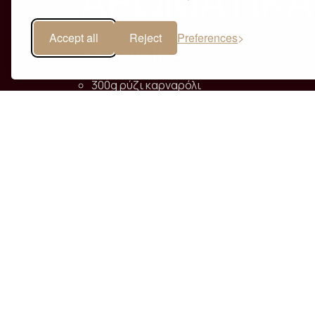
Accept all
Reject
Preferences
ΣΥΣΤΑΤΙΚΑ:
300g ρύζι καρναρόλι
100g γραβιέρα Katseno
2 ξερά κρεμμύδια Ιθάκης
1 μέτριο καρότο
50g βούτυρο
2 κλωνάρια σέλινο
5 φύλλα βασιλικού
1 φύλλο δάφνης
10g τρούφα σε 3 κλωνάρια θυμάρι
e Nero truffles 600g λευκό κρασί
50g μανιτάρια 30ml ελαιόλαδο
50g άγρια μανιτάρια
50g σχοινόπρασο
30g πάστα τρούφας