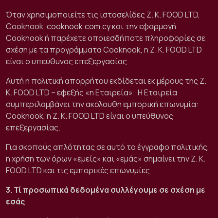
Όταν χρησιμοποιείτε τις ιστοσελίδες Z. K. FOOD LTD,
Cooknook, cooknook.com.cy και την εφαρμογή
Cooknook ή παρέχετε οποιεσδήποτε πληροφορίες σε
σχέση με τα προγράμματα Cooknook, η Z. K. FOOD LTD
είναι ο υπεύθυνος επεξεργασίας.
Αυτή η πολιτική απορρήτου εκδίδεται εκ μέρους της Z.
K. FOOD LTD – εφεξής «η Εταιρεία».
Η Εταιρεία
συμπεριλαμβάνει την ακόλουθη εμπορική επωνυμία:
Cooknook, η Z. K. FOOD LTD είναι ο υπεύθυνος
επεξεργασίας.
Για σκοπούς απλότητας σε αυτό το έγγραφο πολιτικής,
η χρήση των όρων «εμείς» και «εμάς» σημαίνει την Z. K.
FOOD LTD και τις εμπορικές επωνυμίες.
3. Τί προσωπικά δεδομένα συλλέγουμε σε σχέση με
εσάς